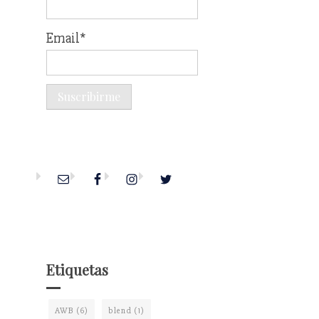
Email*
Etiquetas
AWB
(6)
blend
(1)