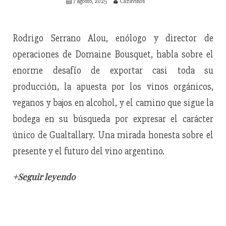
7 agosto, 2025
Cazavinos
Rodrigo Serrano Alou, enólogo y director de
operaciones de Domaine Bousquet, habla sobre el
enorme desafío de exportar casi toda su
producción, la apuesta por los vinos orgánicos,
veganos y bajos en alcohol, y el camino que sigue la
bodega en su búsqueda por expresar el carácter
único de Gualtallary. Una mirada honesta sobre el
presente y el futuro del vino argentino.
+Seguir leyendo