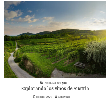
Notas
,
Sin categoría
Explorando los vinos de Austria
8 enero, 2025
Cazavinos