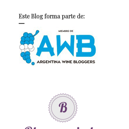
Este Blog forma parte de: