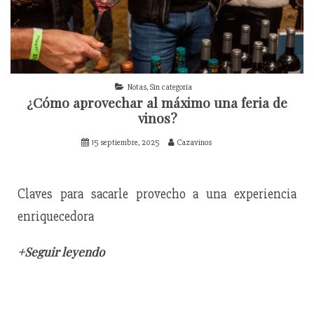
Notas
,
Sin categoría
¿Cómo aprovechar al máximo una feria de
vinos?
15 septiembre, 2025
Cazavinos
Claves para sacarle provecho a una experiencia
enriquecedora
+Seguir leyendo