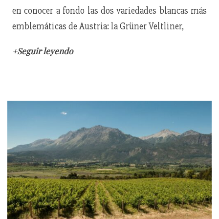
en conocer a fondo las dos variedades blancas más
emblemáticas de Austria: la Grüner Veltliner,
+Seguir leyendo