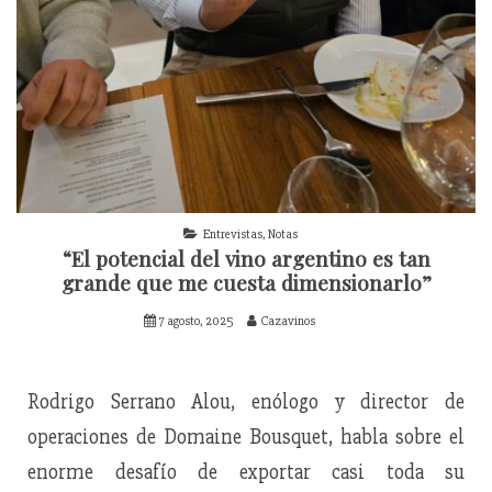
Entrevistas
,
Notas
“El potencial del vino argentino es tan
grande que me cuesta dimensionarlo”
7 agosto, 2025
Cazavinos
Rodrigo Serrano Alou, enólogo y director de
operaciones de Domaine Bousquet, habla sobre el
enorme desafío de exportar casi toda su