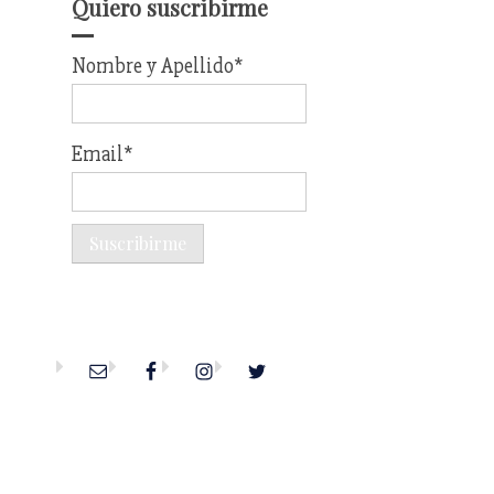
Quiero suscribirme
Nombre y Apellido*
Email*