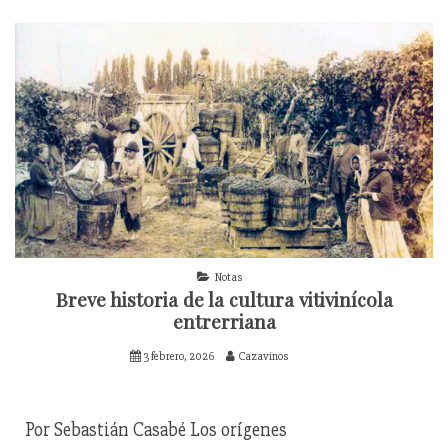
Notas
Breve historia de la cultura vitivinícola
entrerriana
3 febrero, 2026
Cazavinos
Por Sebastián Casabé Los orígenes