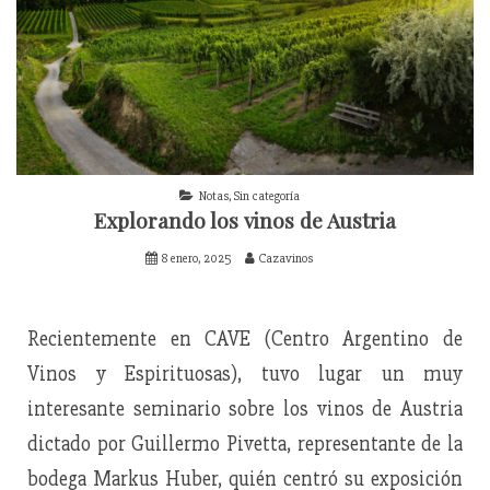
Notas
,
Sin categoría
Explorando los vinos de Austria
8 enero, 2025
Cazavinos
Recientemente en CAVE (Centro Argentino de
Vinos y Espirituosas), tuvo lugar un muy
interesante seminario sobre los vinos de Austria
dictado por Guillermo Pivetta, representante de la
bodega Markus Huber, quién centró su exposición