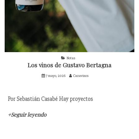
Notas
Los vinos de Gustavo Bertagna
7 mayo, 2026
Cazavinos
Por Sebastián Casabé Hay proyectos
+Seguir leyendo