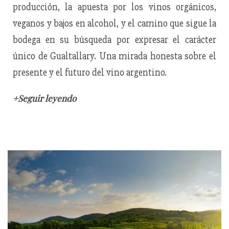
producción, la apuesta por los vinos orgánicos,
veganos y bajos en alcohol, y el camino que sigue la
bodega en su búsqueda por expresar el carácter
único de Gualtallary. Una mirada honesta sobre el
presente y el futuro del vino argentino.
+Seguir leyendo