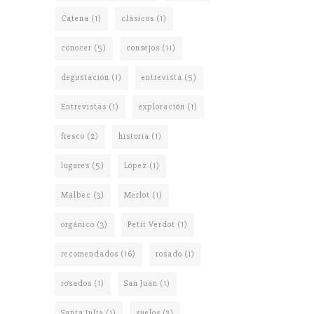
Catena
(1)
clásicos
(1)
conocer
(5)
consejos
(11)
degustación
(1)
entrevista
(5)
Entrevistas
(1)
exploración
(1)
fresco
(2)
historia
(1)
lugares
(5)
López
(1)
Malbec
(3)
Merlot
(1)
orgánico
(3)
Petit Verdot
(1)
recomendados
(16)
rosado
(1)
rosados
(1)
San Juan
(1)
Santa Julia
(1)
suelos
(3)